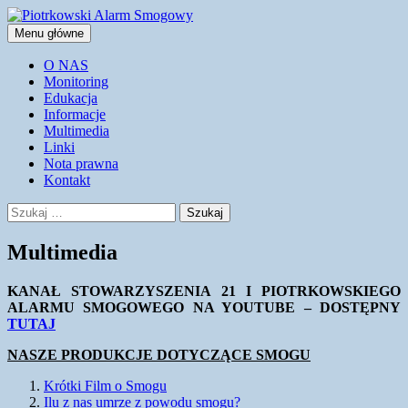
Przejdź
do
Szukaj
Menu główne
treści
Piotrkowski Alarm Smogowy
O NAS
Monitoring
Edukacja
Informacje
Multimedia
Linki
Nota prawna
Kontakt
Szukaj:
Multimedia
KANAŁ STOWARZYSZENIA 21 I PIOTRKOWSKIEGO
ALARMU SMOGOWEGO NA YOUTUBE – DOSTĘPNY
TUTAJ
NASZE PRODUKCJE DOTYCZĄCE SMOGU
Krótki Film o Smogu
Ilu z nas umrze z powodu smogu?