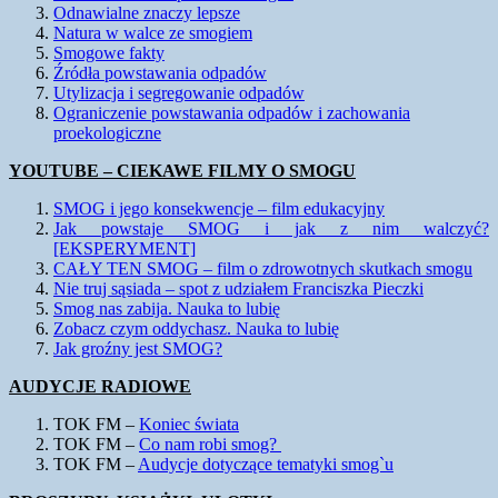
Odnawialne znaczy lepsze
Natura w walce ze smogiem
Smogowe fakty
Źródła powstawania odpadów
Utylizacja i segregowanie odpadów
Ograniczenie powstawania odpadów i zachowania
proekologiczne
YOUTUBE – CIEKAWE FILMY O SMOGU
SMOG i jego konsekwencje – film edukacyjny
Jak powstaje SMOG i jak z nim walczyć?
[EKSPERYMENT]
CAŁY TEN SMOG – film o zdrowotnych skutkach smogu
Nie truj sąsiada – spot z udziałem Franciszka Pieczki
Smog nas zabija. Nauka to lubię
Zobacz czym oddychasz. Nauka to lubię
Jak groźny jest SMOG?
AUDYCJE RADIOWE
TOK FM –
Koniec świata
TOK FM –
Co nam robi smog?
TOK FM –
Audycje dotyczące tematyki smog`u