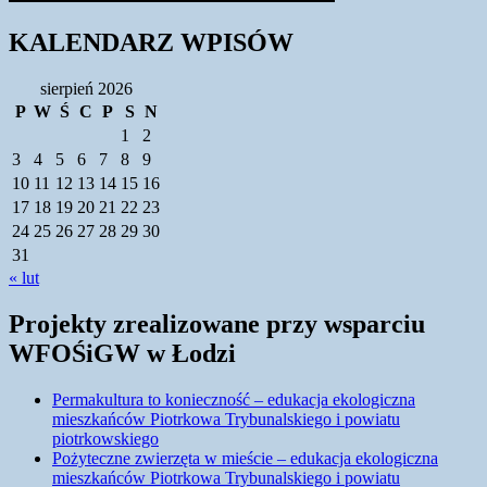
KALENDARZ WPISÓW
sierpień 2026
P
W
Ś
C
P
S
N
1
2
3
4
5
6
7
8
9
10
11
12
13
14
15
16
17
18
19
20
21
22
23
24
25
26
27
28
29
30
31
« lut
Projekty zrealizowane przy wsparciu
WFOŚiGW w Łodzi
Permakultura to konieczność – edukacja ekologiczna
mieszkańców Piotrkowa Trybunalskiego i powiatu
piotrkowskiego
Pożyteczne zwierzęta w mieście – edukacja ekologiczna
mieszkańców Piotrkowa Trybunalskiego i powiatu