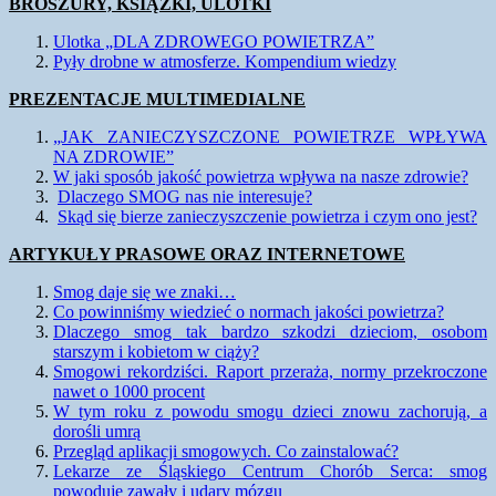
BROSZURY, KSIĄŻKI, ULOTKI
Ulotka „DLA ZDROWEGO POWIETRZA”
Pyły drobne w atmosferze. Kompendium wiedzy
PREZENTACJE MULTIMEDIALNE
„JAK ZANIECZYSZCZONE POWIETRZE WPŁYWA
NA ZDROWIE”
W jaki sposób jakość powietrza wpływa na nasze zdrowie?
Dlaczego SMOG nas nie interesuje?
Skąd się bierze zanieczyszczenie powietrza i czym ono jest?
ARTYKUŁY PRASOWE ORAZ INTERNETOWE
Smog daje się we znaki…
Co powinniśmy wiedzieć o normach jakości powietrza?
Dlaczego smog tak bardzo szkodzi dzieciom, osobom
starszym i kobietom w ciąży?
Smogowi rekordziści. Raport przeraża, normy przekroczone
nawet o 1000 procent
W tym roku z powodu smogu dzieci znowu zachorują, a
dorośli umrą
Przegląd aplikacji smogowych. Co zainstalować?
Lekarze ze Śląskiego Centrum Chorób Serca: smog
powoduje zawały i udary mózgu