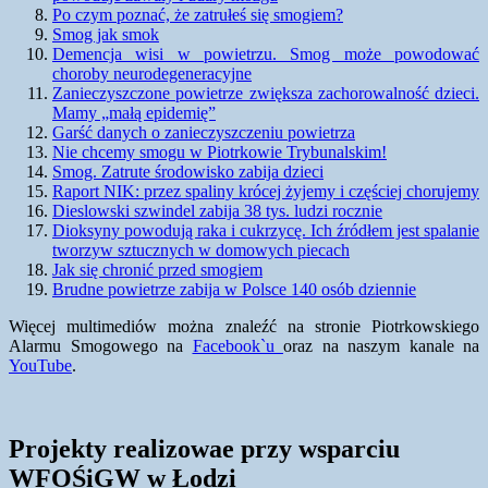
Po czym poznać, że zatrułeś się smogiem?
Smog jak smok
Demencja wisi w powietrzu. Smog może powodować
choroby neurodegeneracyjne
Zanieczyszczone powietrze zwiększa zachorowalność dzieci.
Mamy „małą epidemię”
Garść danych o zanieczyszczeniu powietrza
Nie chcemy smogu w Piotrkowie Trybunalskim!
Smog. Zatrute środowisko zabija dzieci
Raport NIK: przez spaliny krócej żyjemy i częściej chorujemy
Dieslowski szwindel zabija 38 tys. ludzi rocznie
Dioksyny powodują raka i cukrzycę. Ich źródłem jest spalanie
tworzyw sztucznych w domowych piecach
Jak się chronić przed smogiem
Brudne powietrze zabija w Polsce 140 osób dziennie
Więcej multimediów można znaleźć na stronie Piotrkowskiego
Alarmu Smogowego na
Facebook`u
oraz na naszym kanale na
YouTube
.
Projekty realizowae przy wsparciu
WFOŚiGW w Łodzi