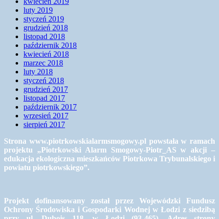
kwiecień 2019
luty 2019
styczeń 2019
grudzień 2018
listopad 2018
październik 2018
kwiecień 2018
marzec 2018
luty 2018
styczeń 2018
grudzień 2017
listopad 2017
październik 2017
wrzesień 2017
sierpień 2017
Strona www.piotrkowskialarmsmogowy.pl powstała w ramach
projektu „Piotrkowski Alarm Smogowy-Piotr_AS w akcji –
edukacja ekologiczna mieszkańców Piotrkowa Trybunalskiego i
powiatu piotrkowskiego”.
Projekt dofinansowany został przez Wojewódzki Fundusz
Ochrony Środowiska i Gospodarki Wodnej w Łodzi z siedzibą
przy ul. Dubois 118, w Łodzi (93-465). Adres strony