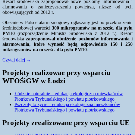
Resort środowiska zaproponował nowe poziomy informowania i
alarmowania o zanieczyszczeniu powietrza, niższe od tych
obowiązujących od 2012 r.
Obecnie w Polsce alarm smogowy ogłaszany jest po przekroczeniu
średniodobowej wartości
300 mikrogramów na m sześc. dla pyłu
PM10
(rozporządzenie Ministra Środowiska z 2012 r.). Resort
środowiska
zaproponował obniżenie poziomów informowania i
alarmowania, które wynosić będą odpowiednio 150 i 250
mikrogramów na m sześc. dla pyłu PM10
.
NOWE
Czytaj dalej
→
PROGI
ALARMOWANIA
Projekty realizowae przy wsparciu
O
WFOŚiGW w Łodzi
ZANIECZYSZCZENIU
POWIETRZA
Łódzkie naturalnie – edukacja ekologiczna mieszkańców
Piotrkowa Trybunalskiego i powiatu piotrkowskiego
Pszczoły to życie – edukacja ekologiczna mieszkańców
Piotrkowa Trybunalskiego i powiatu piotrkowskiego
Projekty zrealizowane przy wsparciu UE