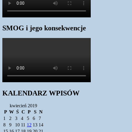
SMOG i jego konsekwencje
KALENDARZ WPISÓW
kwiecień 2019
P
W
Ś
C
P
S
N
1
2
3
4
5
6
7
8
9
10
11
12
13
14
15
16
17
18
19
20
21