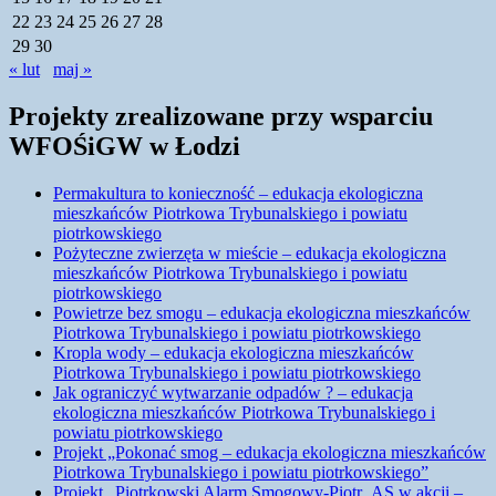
22
23
24
25
26
27
28
29
30
« lut
maj »
Projekty zrealizowane przy wsparciu
WFOŚiGW w Łodzi
Permakultura to konieczność – edukacja ekologiczna
mieszkańców Piotrkowa Trybunalskiego i powiatu
piotrkowskiego
Pożyteczne zwierzęta w mieście – edukacja ekologiczna
mieszkańców Piotrkowa Trybunalskiego i powiatu
piotrkowskiego
Powietrze bez smogu – edukacja ekologiczna mieszkańców
Piotrkowa Trybunalskiego i powiatu piotrkowskiego
Kropla wody – edukacja ekologiczna mieszkańców
Piotrkowa Trybunalskiego i powiatu piotrkowskiego
Jak ograniczyć wytwarzanie odpadów ? – edukacja
ekologiczna mieszkańców Piotrkowa Trybunalskiego i
powiatu piotrkowskiego
Projekt „Pokonać smog – edukacja ekologiczna mieszkańców
Piotrkowa Trybunalskiego i powiatu piotrkowskiego”
Projekt „Piotrkowski Alarm Smogowy-Piotr_AS w akcji –