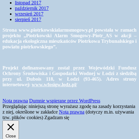
listopad 2017
październik 2017
wrzesień 2017
sierpień 2017
Strona www.piotrkowskialarmsmogowy.pl powstała w ramach
projektu „Piotrkowski Alarm Smogowy-Piotr_AS w akcji –
edukacja ekologiczna mieszkańców Piotrkowa Trybunalskiego i
powiatu piotrkowskiego”.
Projekt dofinansowany został przez Wojewódzki Fundusz
Ochrony Środowiska i Gospodarki Wodnej w Łodzi z siedzibą
przy ul. Dubois 118, w Łodzi (93-465). Adres strony
internetowej:
www.wfosigw.lodz.pl/
Nota prawna
Dumnie wspierane przez WordPress
Przeglądając niniejszą stronę wyrażasz zgodę na zasady korzystania
z niej, określone w zakładce
Nota prawna
(dotyczy m.in. używania
tzw. plików cookies)
Zgadzam się
Close