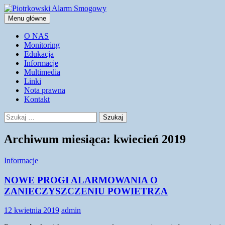
Przejdź
do
Szukaj
Menu główne
treści
Piotrkowski Alarm Smogowy
O NAS
Monitoring
Edukacja
Informacje
Multimedia
Linki
Nota prawna
Kontakt
Szukaj:
Archiwum miesiąca: kwiecień 2019
Informacje
NOWE PROGI ALARMOWANIA O
ZANIECZYSZCZENIU POWIETRZA
12 kwietnia 2019
admin