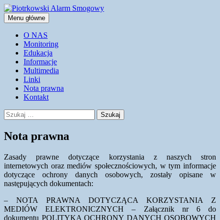
Przejdź
do
Szukaj
Menu główne
treści
Piotrkowski Alarm Smogowy
O NAS
Monitoring
Edukacja
Informacje
Multimedia
Linki
Nota prawna
Kontakt
Szukaj:
Nota prawna
Zasady prawne dotyczące korzystania z naszych stron
internetowych oraz mediów społecznościowych, w tym informacje
dotyczące ochrony danych osobowych, zostały opisane w
następujących dokumentach:
– NOTA PRAWNA DOTYCZĄCA KORZYSTANIA Z
MEDIÓW ELEKTRONICZNYCH – Załącznik nr 6 do
dokumentu POLITYKA OCHRONY DANYCH OSOBOWYCH