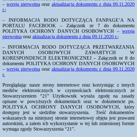
–
wersja pierwotna
oraz
aktualizacja dokumentu z dnia 09.11.2020
r.
;
– INFORMACJA RODO DOTYCZĄCA FANPAGE’A NA
PORTALU FACEBOOK – Załącznik nr 7 do dokumentu
POLITYKA OCHRONY DANYCH OSOBOWYCH –
wersja
pierwotna
oraz
aktualizacja dokumentu z dnia 09.11.2020 r.
;
– INFORMACJA RODO DOTYCZĄCA PRZETWARZANIA
DANYCH OSOBOWYCH ZAWARTYCH W
KORESPONDENCJI ELEKTRONICZNEJ – Załącznik nr 8 do
dokumentu POLITYKA OCHRONY DANYCH OSOBOWYCH
–
wersja pierwotna
oraz
aktualizacja dokumentu z dnia 09.11.2020
r.
Przeglądając nasze strony internetowe oraz korzystając z innych
mediów elektronicznych w czynnościach elektronicznych ze
Stowarzyszeniem “21” Użytkownik wyraża zgodę na zasady
opisane w powyższych dokumentach oraz w dokumencie pn.
POLITYKA OCHRONY DANYCH OSOBOWYCH, który
dostępny jest w siedzibie stowarzyszenia. Treść dokumentów
wskazanych na niniejszej stronie internetowej objęta jest prawami
autorskimi, a zatem ich wykorzystanie w tej lub zmienionej formie
wymaga zgody Stowarzyszenia “21”.