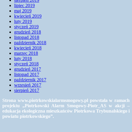
sierpień 2019
lipiec 2019
maj 2019
kwiecień 2019
luty 2019
styczeń 2019
grudzień 2018
listopad 2018
październik 2018
kwiecień 2018
marzec 2018
luty 2018
styczeń 2018
grudzień 2017
listopad 2017
październik 2017
wrzesień 2017
sierpień 2017
Strona www.piotrkowskialarmsmogowy.pl powstała w ramach
projektu „Piotrkowski Alarm Smogowy-Piotr_AS w akcji –
edukacja ekologiczna mieszkańców Piotrkowa Trybunalskiego i
powiatu piotrkowskiego”.