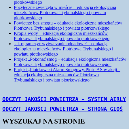
piotrkowskiego
Pożyteczne zwierzęta w mieście – edukacja ekologiczna
mieszkańców Piotrkowa Trybunalskiego i powiatu
piotrkowskiego
Powietrze bez smogu – edukacja ekologiczna mieszkańców
Piotrkowa Trybunalskiego i powiatu piotrkowskiego
Kropla wody – edukacja ekologiczna mieszkańców
Piotrkowa Trybunalskiego i powiatu piotrkowskiego
Jak ograniczyć wytwarzanie odpadów ? – edukacja
ekologiczna mieszkańców Piotrkowa Trybunalskiego i
powiatu piotrkowskiego
Projekt „Pokonać smog – edukacja ekologiczna mieszkańców
Piotrkowa Trybunalskiego i powiatu piotrkowskiego”
Projekt „Piotrkowski Alarm Smogowy-Piotr_AS w akcji –
edukacja ekologiczna mieszkańców Piotrkowa
Trybunalskiego i powiatu piotrkowskiego”
Monitorujemy | Informujemy | Edukujemy
WYSZUKAJ NA STRONIE