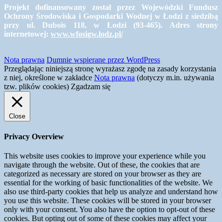
Projekt dofinansowany został przez Wojewódzki Fundusz
Ochrony Środowiska i Gospodarki Wodnej w Łodzi z siedzibą
przy ul. Dubois 118, w Łodzi (93-465). Adres strony
internetowej:
www.wfosigw.lodz.pl/
Nota prawna
Dumnie wspierane przez WordPress
Przeglądając niniejszą stronę wyrażasz zgodę na zasady korzystania
z niej, określone w zakładce
Nota prawna
(dotyczy m.in. używania
tzw. plików cookies)
Zgadzam się
Close
Privacy Overview
This website uses cookies to improve your experience while you
navigate through the website. Out of these, the cookies that are
categorized as necessary are stored on your browser as they are
essential for the working of basic functionalities of the website. We
also use third-party cookies that help us analyze and understand how
you use this website. These cookies will be stored in your browser
only with your consent. You also have the option to opt-out of these
cookies. But opting out of some of these cookies may affect your