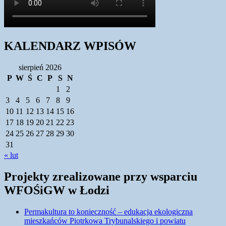
KALENDARZ WPISÓW
sierpień 2026
P
W
Ś
C
P
S
N
1
2
3
4
5
6
7
8
9
10
11
12
13
14
15
16
17
18
19
20
21
22
23
24
25
26
27
28
29
30
31
« lut
Projekty zrealizowane przy wsparciu
WFOŚiGW w Łodzi
Permakultura to konieczność – edukacja ekologiczna
mieszkańców Piotrkowa Trybunalskiego i powiatu