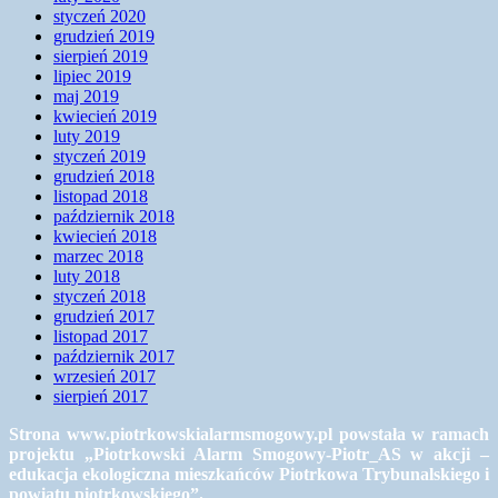
styczeń 2020
grudzień 2019
sierpień 2019
lipiec 2019
maj 2019
kwiecień 2019
luty 2019
styczeń 2019
grudzień 2018
listopad 2018
październik 2018
kwiecień 2018
marzec 2018
luty 2018
styczeń 2018
grudzień 2017
listopad 2017
październik 2017
wrzesień 2017
sierpień 2017
Strona www.piotrkowskialarmsmogowy.pl powstała w ramach
projektu „Piotrkowski Alarm Smogowy-Piotr_AS w akcji –
edukacja ekologiczna mieszkańców Piotrkowa Trybunalskiego i
powiatu piotrkowskiego”.