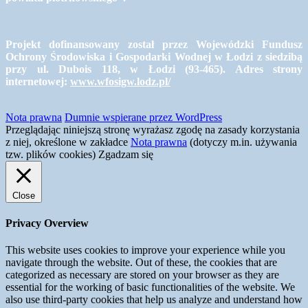
Projekt dofinansowany został przez Wojewódzki Fundusz
Ochrony Środowiska i Gospodarki Wodnej w Łodzi z siedzibą
przy ul. Dubois 118, w Łodzi (93-465). Adres strony
internetowej:
www.wfosigw.lodz.pl/
Nota prawna
Dumnie wspierane przez WordPress
Przeglądając niniejszą stronę wyrażasz zgodę na zasady korzystania
z niej, określone w zakładce
Nota prawna
(dotyczy m.in. używania
tzw. plików cookies)
Zgadzam się
Close
Privacy Overview
This website uses cookies to improve your experience while you
navigate through the website. Out of these, the cookies that are
categorized as necessary are stored on your browser as they are
essential for the working of basic functionalities of the website. We
also use third-party cookies that help us analyze and understand how