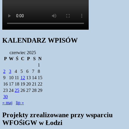
KALENDARZ WPISÓW
czerwiec 2025
P
W
Ś
C
P
S
N
1
2
3
4
5
6
7
8
9
10
11
12
13
14
15
16
17
18
19
20
21
22
23
24
25
26
27
28
29
30
« maj
lip »
Projekty zrealizowane przy wsparciu
WFOŚiGW w Łodzi