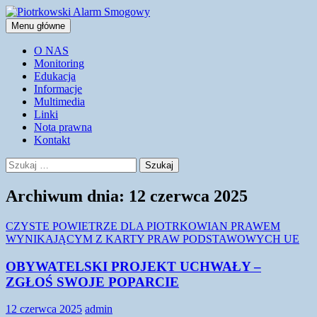
Przejdź
do
Szukaj
Menu główne
treści
Piotrkowski Alarm Smogowy
O NAS
Monitoring
Edukacja
Informacje
Multimedia
Linki
Nota prawna
Kontakt
Szukaj:
Archiwum dnia: 12 czerwca 2025
CZYSTE POWIETRZE DLA PIOTRKOWIAN PRAWEM
WYNIKAJĄCYM Z KARTY PRAW PODSTAWOWYCH UE
OBYWATELSKI PROJEKT UCHWAŁY –
ZGŁOŚ SWOJE POPARCIE
12 czerwca 2025
admin