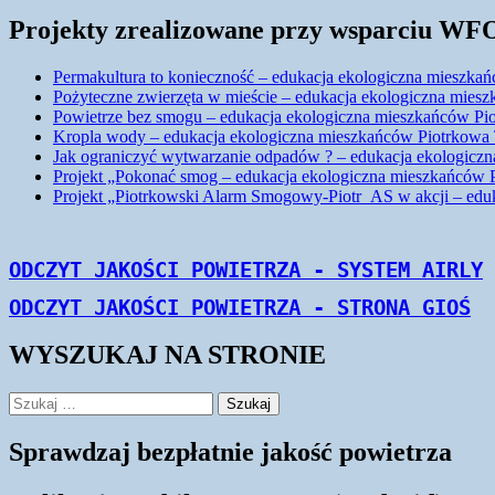
Projekty zrealizowane przy wsparciu W
Permakultura to konieczność – edukacja ekologiczna mieszka
Pożyteczne zwierzęta w mieście – edukacja ekologiczna mies
Powietrze bez smogu – edukacja ekologiczna mieszkańców Pio
Kropla wody – edukacja ekologiczna mieszkańców Piotrkowa T
Jak ograniczyć wytwarzanie odpadów ? – edukacja ekologiczn
Projekt „Pokonać smog – edukacja ekologiczna mieszkańców P
Projekt „Piotrkowski Alarm Smogowy-Piotr_AS w akcji – eduk
Monitorujemy | Informujemy | Edukujemy
WYSZUKAJ NA STRONIE
Szukaj:
Sprawdzaj bezpłatnie jakość powietrza