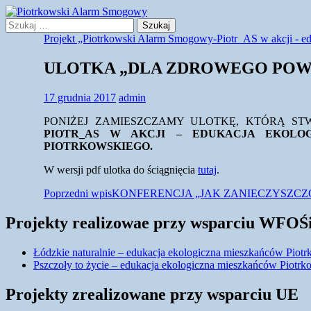
Przejdź
do
Szukaj
Szukaj:
treści
Projekt „Piotrkowski Alarm Smogowy-Piotr_AS w akcji - ed
Piotrkowski Alarm Smogowy
ULOTKA „DLA ZDROWEGO POW
17 grudnia 2017
admin
PONIŻEJ ZAMIESZCZAMY ULOTKĘ, KTÓRĄ S
PIOTR_AS W AKCJI – EDUKACJA EKOLO
PIOTRKOWSKIEGO.
W wersji pdf ulotka do ściągnięcia
tutaj
.
Nawigacja
Poprzedni wpis
KONFERENCJA „JAK ZANIECZYSZCZ
wpisu
Projekty realizowae przy wsparciu WFO
Łódzkie naturalnie – edukacja ekologiczna mieszkańców Piotr
Pszczoły to życie – edukacja ekologiczna mieszkańców Piotrk
Projekty zrealizowane przy wsparciu UE