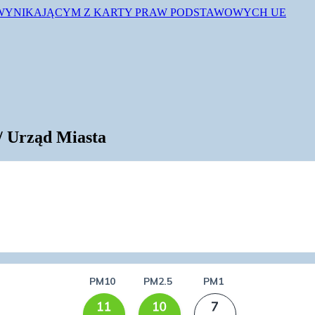
 WYNIKAJĄCYM Z KARTY PRAW PODSTAWOWYCH UE
/ Urząd Miasta