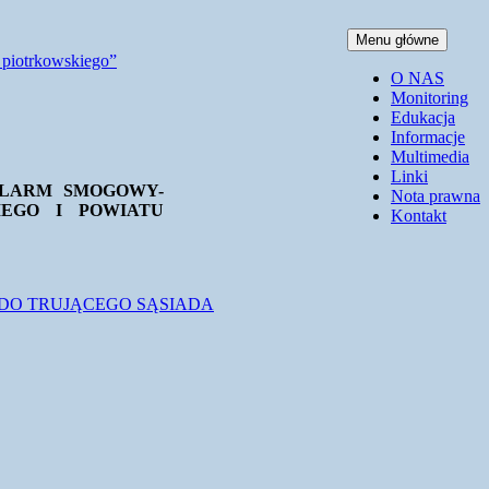
Menu główne
 piotrkowskiego”
O NAS
Monitoring
Edukacja
Informacje
Multimedia
Linki
ALARM SMOGOWY-
Nota prawna
IEGO I POWIATU
Kontakt
 DO TRUJĄCEGO SĄSIADA