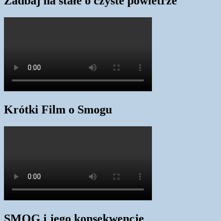
Zadbaj na stałe o czyste powietrze
Krótki Film o Smogu
SMOG i jego konsekwencje