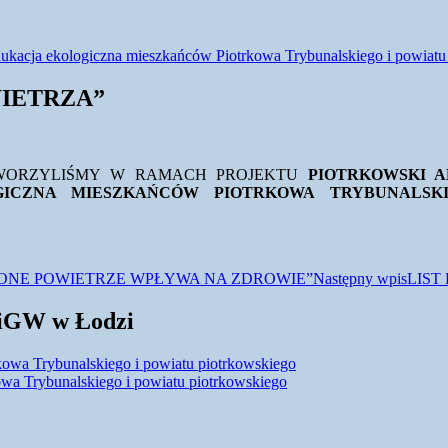
ukacja ekologiczna mieszkańców Piotrkowa Trybunalskiego i powiatu
IETRZA”
TWORZYLIŚMY W RAMACH PROJEKTU
PIOTRKOWSKI 
GICZNA MIESZKAŃCÓW PIOTRKOWA TRYBUNALSK
ONE POWIETRZE WPŁYWA NA ZDROWIE”
Następny wpis
LIST
ŚiGW w Łodzi
kowa Trybunalskiego i powiatu piotrkowskiego
owa Trybunalskiego i powiatu piotrkowskiego