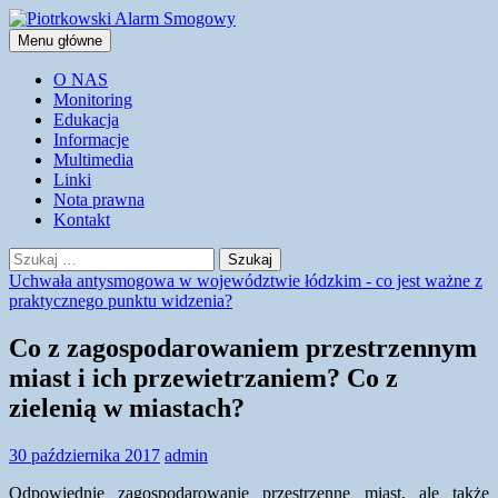
Przejdź
do
Szukaj
Menu główne
treści
Piotrkowski Alarm Smogowy
O NAS
Monitoring
Edukacja
Informacje
Multimedia
Linki
Nota prawna
Kontakt
Szukaj:
Uchwała antysmogowa w województwie łódzkim - co jest ważne z
praktycznego punktu widzenia?
Co z zagospodarowaniem przestrzennym
miast i ich przewietrzaniem? Co z
zielenią w miastach?
30 października 2017
admin
Odpowiednie zagospodarowanie przestrzenne miast, ale także