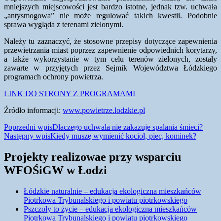
mniejszych miejscowości jest bardzo istotne, jednak tzw. uchwała
„antysmogowa” nie może regulować takich kwestii. Podobnie
sprawa wygląda z terenami zielonymi.
Należy tu zaznaczyć, że stosowne przepisy dotyczące zapewnienia
przewietrzania miast poprzez zapewnienie odpowiednich korytarzy,
a także wykorzystanie w tym celu terenów zielonych, zostały
zawarte w przyjętych przez Sejmik Województwa Łódzkiego
programach ochrony powietrza.
LINK DO STRONY Z PROGRAMAMI
Źródło informacji:
www.powietrze.lodzkie.pl
Nawigacja
Poprzedni wpis
Dlaczego uchwała nie zakazuje spalania śmieci?
Następny wpis
Kiedy muszę wymienić kocioł, piec, kominek?
wpisu
Projekty realizowae przy wsparciu
WFOŚiGW w Łodzi
Łódzkie naturalnie – edukacja ekologiczna mieszkańców
Piotrkowa Trybunalskiego i powiatu piotrkowskiego
Pszczoły to życie – edukacja ekologiczna mieszkańców
Piotrkowa Trybunalskiego i powiatu piotrkowskiego