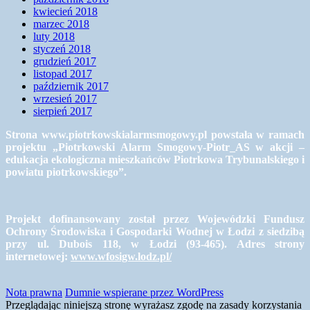
kwiecień 2018
marzec 2018
luty 2018
styczeń 2018
grudzień 2017
listopad 2017
październik 2017
wrzesień 2017
sierpień 2017
Strona www.piotrkowskialarmsmogowy.pl powstała w ramach
projektu „Piotrkowski Alarm Smogowy-Piotr_AS w akcji –
edukacja ekologiczna mieszkańców Piotrkowa Trybunalskiego i
powiatu piotrkowskiego”.
Projekt dofinansowany został przez Wojewódzki Fundusz
Ochrony Środowiska i Gospodarki Wodnej w Łodzi z siedzibą
przy ul. Dubois 118, w Łodzi (93-465). Adres strony
internetowej:
www.wfosigw.lodz.pl/
Nota prawna
Dumnie wspierane przez WordPress
Przeglądając niniejszą stronę wyrażasz zgodę na zasady korzystania