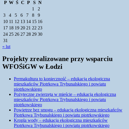
P
W
Ś
C
P
S
N
1
2
3
4
5
6
7
8
9
10
11
12
13
14
15
16
17
18
19
20
21
22
23
24
25
26
27
28
29
30
31
« lut
Projekty zrealizowane przy wsparciu
WFOŚiGW w Łodzi
Permakultura to konieczność – edukacja ekologiczna
mieszkańców Piotrkowa Trybunalskiego i powiatu
piotrkowskiego
Pożyteczne zwierzęta w mieście – edukacja ekologiczna
mieszkańców Piotrkowa Trybunalskiego i powiatu
piotrkowskiego
Powietrze bez smogu – edukacja ekologiczna mieszkańców
Piotrkowa Trybunalskiego i powiatu piotrkowskiego
Kropla wody – edukacja ekologiczna mieszkańców
Piotrkowa Trybunalskiego i powiatu piotrkowskiego