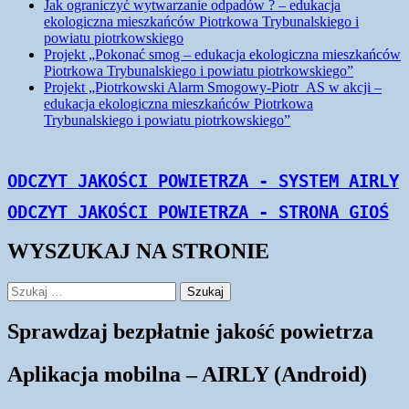
Jak ograniczyć wytwarzanie odpadów ? – edukacja
ekologiczna mieszkańców Piotrkowa Trybunalskiego i
powiatu piotrkowskiego
Projekt „Pokonać smog – edukacja ekologiczna mieszkańców
Piotrkowa Trybunalskiego i powiatu piotrkowskiego”
Projekt „Piotrkowski Alarm Smogowy-Piotr_AS w akcji –
edukacja ekologiczna mieszkańców Piotrkowa
Trybunalskiego i powiatu piotrkowskiego”
Monitorujemy | Informujemy | Edukujemy
WYSZUKAJ NA STRONIE
Szukaj:
Sprawdzaj bezpłatnie jakość powietrza
Aplikacja mobilna – AIRLY (Android)